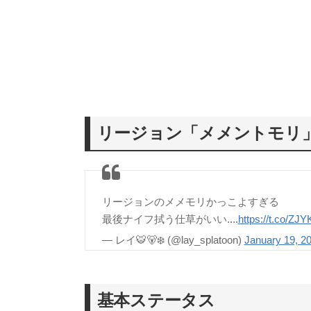
リージョン「メメントモリ
リージョンのメメモリかっこよすぎる
最後ナイフ拭う仕草がいい....
https://t.co/Z
— レイ🐯🐻‍❄️ (@lay_splatoon)
January 19, 2
基本ステータス