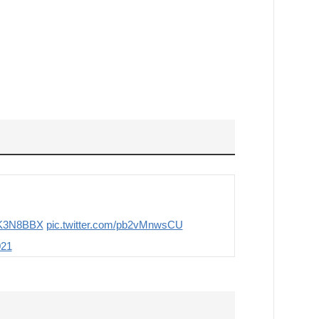
」
JYK3N8BBX
pic.twitter.com/pb2vMnwsCU
021