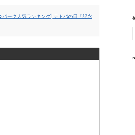
ー＆パーク人気ランキング│デドバの日「記念
r
」