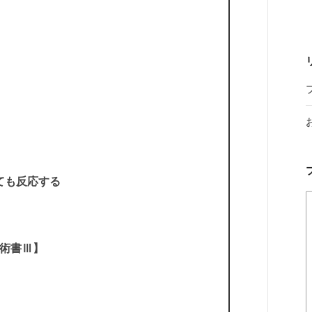
ても反応する
術書Ⅲ】