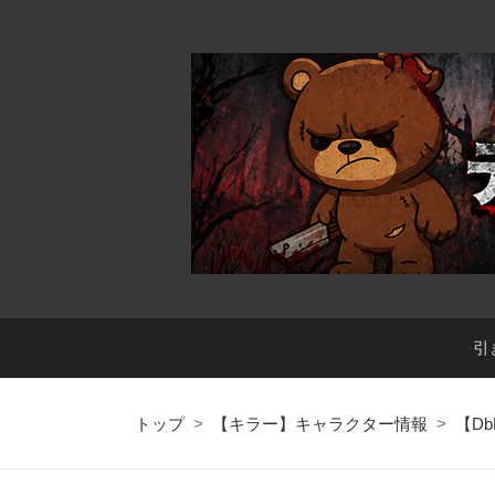
引
トップ
>
【キラー】キャラクター情報
>
【Db